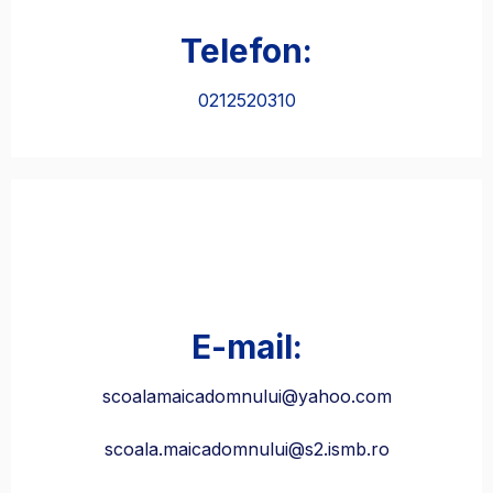
Telefon:​
0212520310
E-mail:​
scoalamaicadomnului@yahoo.com
scoala.maicadomnului@s2.ismb.ro